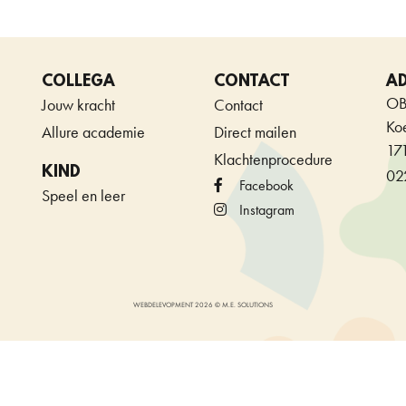
COLLEGA
CONTACT
A
OB
Jouw kracht
Contact
Ko
Allure academie
Direct mailen
17
Klachtenprocedure
KIND
02
Facebook
Speel en leer
Instagram
WEBDELEVOPMENT 2026 © M.E. SOLUTIONS